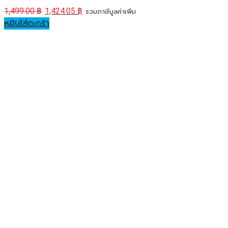
1,499.00
฿
1,424.05
฿
รวมภาษีมูลค่าเพิ่ม
หยิบใส่ตะกร้า