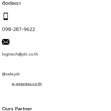
ติดต่อเรา
098-287-9622
logitech@jdc.co.th
@sale.jdc
e-express.co.th
Ours Partner