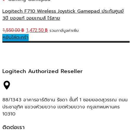
Logitech F710 Wireless Joystick Gamepad ประกันศูนย์
3ปี ของแท้ จอยเกมส์ ไร้สาย
1,550.00
฿
1,472.50
฿
รวมภาษีมูลค่าเพิ่ม
หยิบใส่ตะกร้า
Logitech Authorized Reseller
88/1343 อาคารอาร์ติซาน รัชดา ชั้นที่ 1 ซอยยอดสุวรรณ ถนน
ประชาอุทิศ แขวงห้วยขวาง เขตห้วยขวาง กรุงเทพมหานคร
10310
ติดต่อเรา