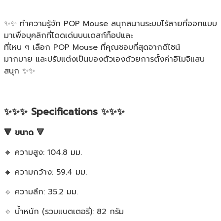
✨✨ ทำความรู้จัก POP Mouse สนุกสนานระบบไร้สายที่ออกแบบ
มาเพื่อบุคลิกที่โดดเด่นบนเดสก์ท็อปและ
ที่ไหน ๆ เลือก POP Mouse ที่คุณชอบที่สุดจากดีไซน์
มากมาย และปรับแต่งเป็นของตัวเองด้วยการตั้งค่าอิโมจิแสน
สนุก ✨✨
✨✨✨ Specifications ✨✨✨
🔻 ขนาด 🔻
🔹 ความสูง: 104.8 มม.
🔹 ความกว้าง: 59.4 มม.
🔹 ความลึก: 35.2 มม.
🔹 น้ำหนัก (รวมแบตเตอรี่): 82 กรัม