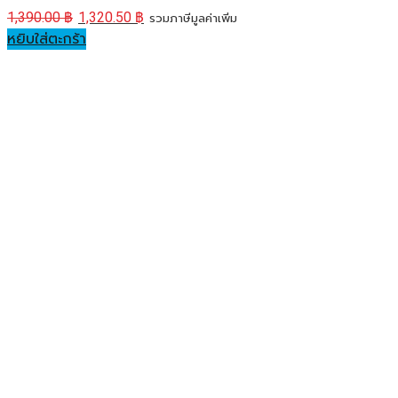
1,390.00
฿
1,320.50
฿
รวมภาษีมูลค่าเพิ่ม
หยิบใส่ตะกร้า