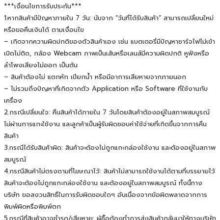
***เงื่อนไขการรับประกัน***
1.หากสินค้ามีปัญหาภายใน 7 วัน: นับจาก “วันที่ได้รับสินค้า” สามารถเปลี่ยนใหม่
หรือขอคืนเงินได้ ตามเงื่อนไข
– เกิดจากความผิดปกติของตัวสินค้าเอง เช่น แบตเตอรี่มีปัญหาชาร์จไฟไม่เข้า
เปิดไม่ติด, กล้อง Webcam ภาพเป็นเส้นหรือเลนส์มีความผิดปกติ หูฟังหรือ
ลำโพงเสียงไม่ออก เป็นต้น
– สินค้าต้องไม่ แตกหัก เปียกน้ำ หรือมีอาการเสียหายจากภายนอก
– ไม่รวมถึงปัญหาที่เกิดจากตัว Application หรือ Software ที่ใช้งานกับ
เครื่อง
2.กรณีเปลี่ยนใจ: คืนสินค้าได้ภายใน 7 วันโดยสินค้าต้องอยู่ในสภาพสมบูรณ์
ไม่ผ่านการแกะใช้งาน และลูกค้าเป็นผู้รับผิดชอบค่าใช้จ่ายที่เกิดขึ้นจากการคืน
สินค้า
3.กรณีได้รับสินค้าผิด: สินค้าจะต้องไม่ถูกแกะกล่องใช้งาน และต้องอยู่ในสภาพ
สมบูรณ์
4.กรณีสินค้าไม่ตรงตามที่โฆษณาไว้: สินค้าไม่สามารถใช้งานได้ตามที่บรรยายไว้
สินค้าจะต้องไม่ถูกแกะกล่องใช้งาน และต้องอยู่ในสภาพสมบูรณ์ ทั้งนี้ทาง
บริษัท ขอสงวนสิทธิ์ในการรับผิดชอบใดๆ อันเนื่องจากข้อผิดพลาดจากการ
พิมพ์ผิดหรือพิมพ์ตก
5.กรณีที่สินค้าอาจชำรุด/เสียหาย: ผู้ซื้อต้องทำการส่งสินค้ากลับมาให้ทางบริษัท