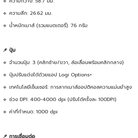
🔹 ความกว้าง: 58.7 มม.
🔹 ความลึก: 26.62 มม.
🔹 น้ำหนักเมาส์ (รวมแบตเตอรี่): 76 กรัม
📌 ปุ่ม
🔹 จำนวนปุ่ม: 3 (คลิกซ้าย/ขวา, ล้อเลื่อนพร้อมคลิกกลาง)
🔹 ปุ่มปรับแต่งได้ด้วยแอป Logi Options+
🔹 เทคโนโลยีเซ็นเซอร์: การลากเมาส์ออปติคอลความแม่นยำสูง
🔹 ช่วง DPI: 400-4000 dpi (ปรับได้ครั้งละ 100DPI)
🔹 ค่าที่กำหนด: 1000 dpi
📌 การเชื่อมต่อ