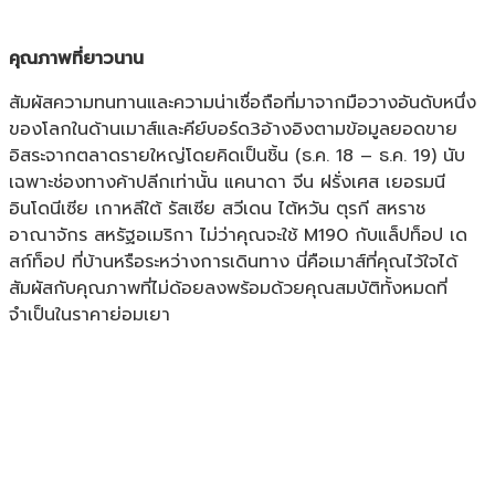
คุณภาพที่ยาวนาน
สัมผัสความทนทานและความน่าเชื่อถือที่มาจากมือวางอันดับหนึ่ง
ของโลกในด้านเมาส์และคีย์บอร์ด3อ้างอิงตามข้อมูลยอดขาย
อิสระจากตลาดรายใหญ่โดยคิดเป็นชิ้น (ธ.ค. 18 – ธ.ค. 19) นับ
เฉพาะช่องทางค้าปลีกเท่านั้น แคนาดา จีน ฝรั่งเศส เยอรมนี
อินโดนีเซีย เกาหลีใต้ รัสเซีย สวีเดน ไต้หวัน ตุรกี สหราช
อาณาจักร สหรัฐอเมริกา ไม่ว่าคุณจะใช้ M190 กับแล็ปท็อป เด
สก์ท็อป ที่บ้านหรือระหว่างการเดินทาง นี่คือเมาส์ที่คุณไว้ใจได้
สัมผัสกับคุณภาพที่ไม่ด้อยลงพร้อมด้วยคุณสมบัติทั้งหมดที่
จำเป็นในราคาย่อมเยา