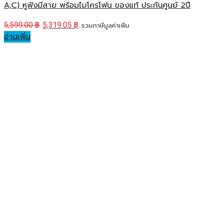
A,C) หูฟังมีสาย พร้อมไมโครโฟน ของแท้ ประกันศูนย์ 2ปี
5,599.00
฿
5,319.05
฿
รวมภาษีมูลค่าเพิ่ม
อ่านเพิ่ม