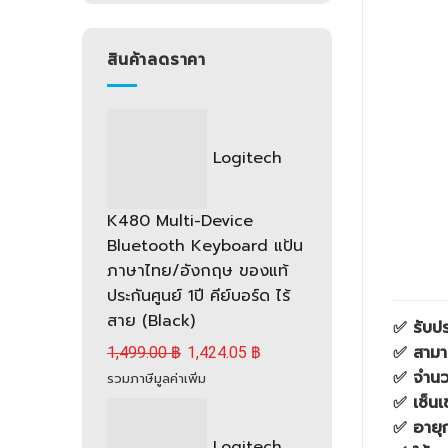
สินค้าลดราคา
Logitech
K480 Multi-Device
Bluetooth Keyboard แป้น
ภาษาไทย/อังกฤษ ของแท้
ประกันศูนย์ 1ปี คีย์บอร์ด ไร้
สาย (Black)
✅ รับปร
✅ สามา
1,499.00
฿
1,424.05
฿
✅ จำนวนป
รวมภาษีมูลค่าเพิ่ม
✅ เซ็น
✅ อายุก
Logitech