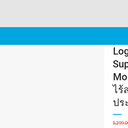
Log
Sup
Mou
ไร้
ประ
5,299.