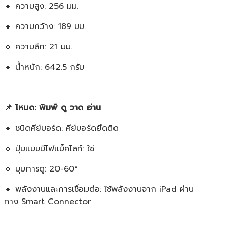
🔹 ความสูง: 256 มม.
🔹 ความกว้าง: 189 มม.
🔹 ความลึก: 21 มม.
🔹 น้ำหนัก: 642.5 กรัม
📌 โหมด: พิมพ์ ดู วาด อ่าน
🔹 ชนิดคีย์บอร์ด: คีย์บอร์ดยึดติด
🔹 ปุ่มแบบมีไฟแบ็คไลท์: ใช่
🔹 มุมการดู: 20-60°
🔹 พลังงานและการเชื่อมต่อ: ใช้พลังงานจาก iPad ผ่าน
ทาง Smart Connector