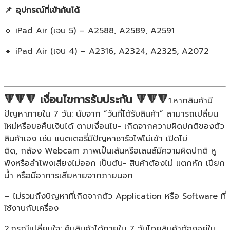
📌 อุปกรณ์ที่เข้ากันได้
🔹 iPad Air (เจน 5) – A2588, A2589, A2591
🔹 iPad Air (เจน 4) – A2316, A2324, A2325, A2072
🔻🔻🔻 เงื่อนไขการรับประกัน 🔻🔻🔻
1.หากสินค้ามี
ปัญหาภายใน 7 วัน: นับจาก “วันที่ได้รับสินค้า” สามารถเปลี่ยน
ใหม่หรือขอคืนเงินได้ ตามเงื่อนไข- เกิดจากความผิดปกติของตัว
สินค้าเอง เช่น แบตเตอรี่มีปัญหาชาร์จไฟไม่เข้า เปิดไม่
ติด, กล้อง Webcam ภาพเป็นเส้นหรือเลนส์มีความผิดปกติ หู
ฟังหรือลำโพงเสียงไม่ออก เป็นต้น- สินค้าต้องไม่ แตกหัก เปียก
น้ำ หรือมีอาการเสียหายจากภายนอก
– ไม่รวมถึงปัญหาที่เกิดจากตัว Application หรือ Software ที่
ใช้งานกับเครื่อง
2.กรณีเปลี่ยนใจ: คืนสินค้าได้ภายใน 7 วันโดยสินค้าต้องอยู่ใน