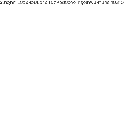
ประชาอุทิศ แขวงห้วยขวาง เขตห้วยขวาง กรุงเทพมหานคร 10310